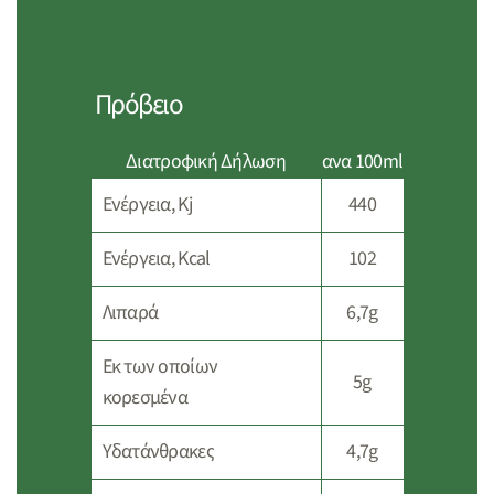
Πρόβειο
Διατροφική Δήλωση
ανα 100ml
Ενέργεια, Kj
440
Ενέργεια, Kcal
102
Λιπαρά
6,7g
Eκ των οποίων
5g
κορεσμένα
Υδατάνθρακες
4,7g