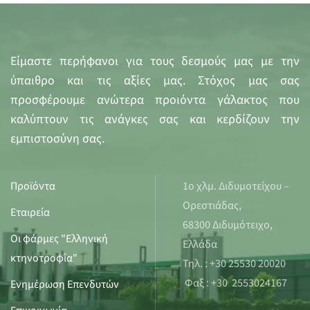
Είμαστε περήφανοι για τους δεσμούς μας με την
ύπαιθρο και τις αξίες μας. Στόχος μας σας
προσφέρουμε ανώτερα προιόντα γάλακτος που
καλύπτουν τις ανάγκες σας και κερδίζουν την
εμπιστοσύνη σας.
Προϊόντα
1ο χλμ. Διδυμοτείχου –
Ορεστιάδας,
Εταιρεία
68300 Διδυμότειχο,
Οι φάρμες "Ελληνική
Ελλάδα
κτηνοτροφία"
Τηλ. : +30 25530 20020
Φαξ : +30 2553024167
Ενημέρωση Επενδυτών