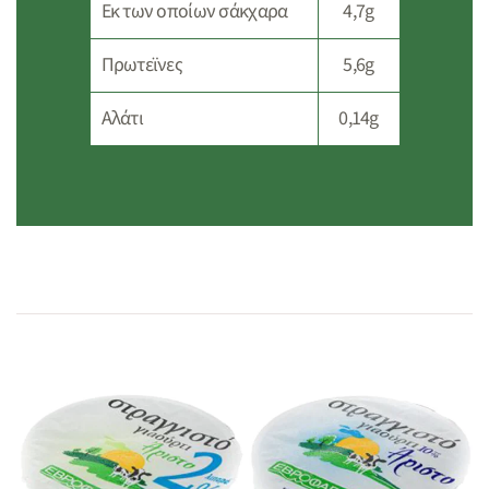
Eκ των οποίων σάκχαρα
4,7g
Πρωτεϊνες
5,6g
Αλάτι
0,14g