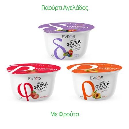
Γιαούρτι Αγελάδος
Με Φρούτα