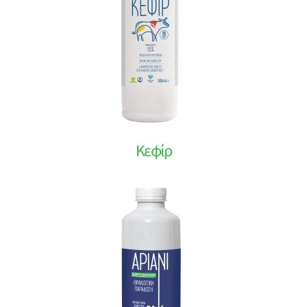
Κεφίρ