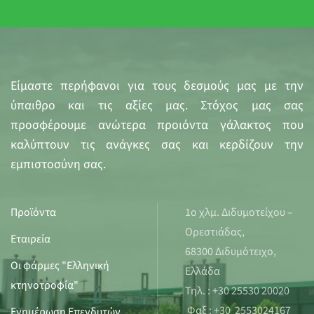
Είμαστε περήφανοι για τους δεσμούς μας με την
ύπαιθρο και τις αξίες μας. Στόχος μας σας
προσφέρουμε ανώτερα προιόντα γάλακτος που
καλύπτουν τις ανάγκες σας και κερδίζουν την
εμπιστοσύνη σας.
Προϊόντα
1ο χλμ. Διδυμοτείχου –
Ορεστιάδας,
Εταιρεία
68300 Διδυμότειχο,
Οι φάρμες "Ελληνική
Ελλάδα
κτηνοτροφία"
Τηλ. : +30 25530 20020
Φαξ : +30 2553024167
Ενημέρωση Επενδυτών