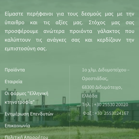
Είμαστε περήφανοι για τους δεσμούς μας με την
ύπαιθρο και τις αξίες μας. Στόχος μας σας
προσφέρουμε ανώτερα προιόντα γάλακτος που
καλύπτουν τις ανάγκες σας και κερδίζουν την
εμπιστοσύνη σας.
Προϊόντα
1ο χλμ. Διδυμοτείχου –
Ορεστιάδας,
Εταιρεία
68300 Διδυμότειχο,
Οι φάρμες "Ελληνική
Ελλάδα
κτηνοτροφία"
Τηλ. : +30 25530 20020
Φαξ : +30 2553024167
Ενημέρωση Επενδυτών
Επικοινωνία
Πολιτική Απορρήτου