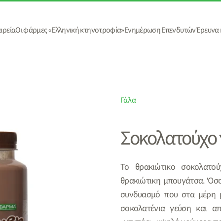
ιρεία
Οι φάρμες «Ελληνική κτηνοτροφία»
Ενημέρωση Επενδυτών
Έρευνα 
Γάλα
Σοκολατούχο 
Το θρακιώτικο σοκολατού
θρακιώτικη μπουγάτσα. Όσο
συνδυασμό που στα μέρη μ
σοκολατένια γεύση και απ