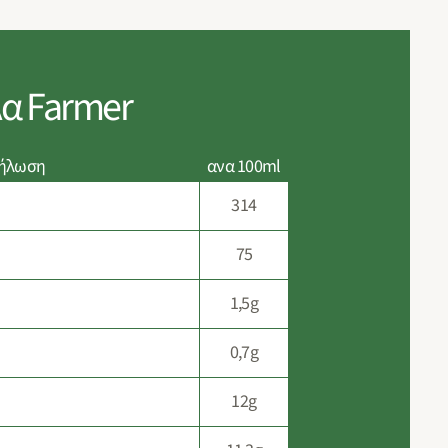
α Farmer
Δήλωση
ανα 100ml
314
75
1,5g
0,7g
12g