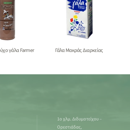
ύχο γάλα Farmer
Γάλα Mακράς Διαρκείας
1ο χλμ. Διδυμοτείχου –
Ορεστιάδας,