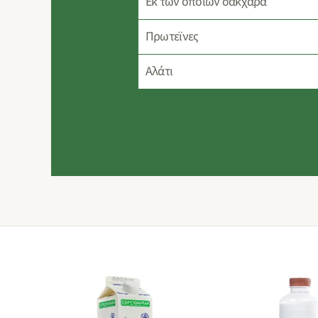
Eκ των οποίων σάκχαρα
Πρωτεϊνες
Αλάτι