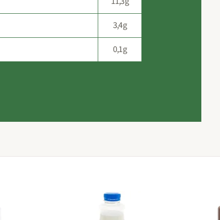
11,3g
3,4g
0,1g