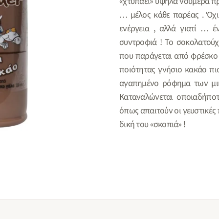
«χτυπάει» υψηλά νούμερα προ
… μέλος κάθε παρέας . Όχι
ενέργεια , αλλά γιατί … έ
συντροφιά ! Το σοκολατούχ
που παράγεται από φρέσκο
ποιότητας γνήσιο κακάο πι
αγαπημένο ρόφημα των μικ
Καταναλώνεται οποιαδήποτ
όπως απαιτούν οι γευστικές
δική του «σκοπιά» !