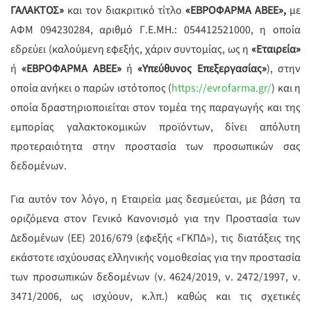
ΓΑΛΑΚΤΟΣ»
και τον διακριτικό τίτλο
«ΕΒΡΟΦΑΡΜΑ ΑΒΕΕ»,
με
ΑΦΜ 094230284, αριθμό Γ.Ε.ΜΗ.: 054412521000, η οποία
εδρεύει
(καλούμενη εφεξής, χάριν συντομίας, ως η
«Εταιρεία»
ή
«ΕΒΡΟΦΑΡΜΑ ΑΒΕΕ»
ή
«Υπεύθυνος Επεξεργασίας»
), στην
οποία ανήκει ο παρών ιστότοπος (
https://evrofarma.gr/
) και η
οποία δραστηριοποιείται στον τομέα της παραγωγής και της
εμπορίας γαλακτοκομικών προϊόντων, δίνει απόλυτη
προτεραιότητα στην προστασία των προσωπικών σας
δεδομένων.
Για αυτόν τον λόγο, η Εταιρεία μας δεσμεύεται, με βάση τα
οριζόμενα στον Γενικό Κανονισμό για την Προστασία των
Δεδομένων (EE) 2016/679 (εφεξής «ΓΚΠΔ»), τις διατάξεις της
εκάστοτε ισχύουσας ελληνικής νομοθεσίας για την προστασία
των προσωπικών δεδομένων (ν. 4624/2019, ν. 2472/1997, ν.
3471/2006, ως ισχύουν, κ.λπ.) καθώς και τις σχετικές