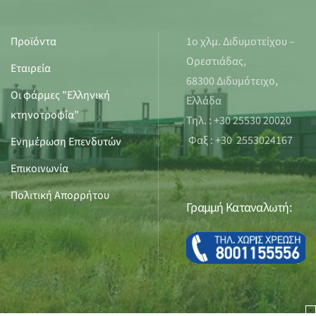
Προϊόντα
1ο χλμ. Διδυμοτείχου –
Ορεστιάδας,
Εταιρεία
68300 Διδυμότειχο,
Οι φάρμες "Ελληνική
Ελλάδα
κτηνοτροφία"
Τηλ. : +30 25530 20020
Φαξ : +30 2553024167
Ενημέρωση Επενδυτών
Επικοινωνία
Πολιτική Απορρήτου
Γραμμή Καταναλωτή: