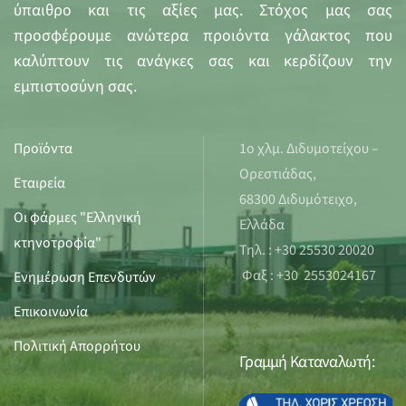
ύπαιθρο και τις αξίες μας. Στόχος μας σας
προσφέρουμε ανώτερα προιόντα γάλακτος που
καλύπτουν τις ανάγκες σας και κερδίζουν την
εμπιστοσύνη σας.
Προϊόντα
1ο χλμ. Διδυμοτείχου –
Ορεστιάδας,
Εταιρεία
68300 Διδυμότειχο,
Οι φάρμες "Ελληνική
Ελλάδα
κτηνοτροφία"
Τηλ. : +30 25530 20020
Φαξ : +30 2553024167
Ενημέρωση Επενδυτών
Επικοινωνία
Πολιτική Απορρήτου
Γραμμή Καταναλωτή: