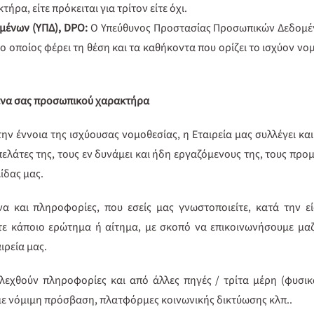
ρα, είτε πρόκειται για τρίτον είτε όχι.
μένων (ΥΠΔ), DPO:
Ο Υπεύθυνος Προστασίας Προσωπικών Δεδομένων
ο οποίος φέρει τη θέση και τα καθήκοντα που ορίζει το ισχύον νο
μένα σας προσωπικού χαρακτήρα
ην έννοια της ισχύουσας νομοθεσίας, η Εταιρεία μας συλλέγει κ
πελάτες της, τους εν δυνάμει και ήδη εργαζόμενους της, τους προμ
λίδας μας.
να και πληροφορίες, που εσείς μας γνωστοποιείτε, κατά την 
τε κάποιο ερώτημα ή αίτημα, με σκοπό να επικοινωνήσουμε μαζ
ιρεία μας.
λλεχθούν πληροφορίες και από άλλες πηγές / τρίτα μέρη (φυσικ
υμε νόμιμη πρόσβαση, πλατφόρμες κοινωνικής δικτύωσης κλπ..