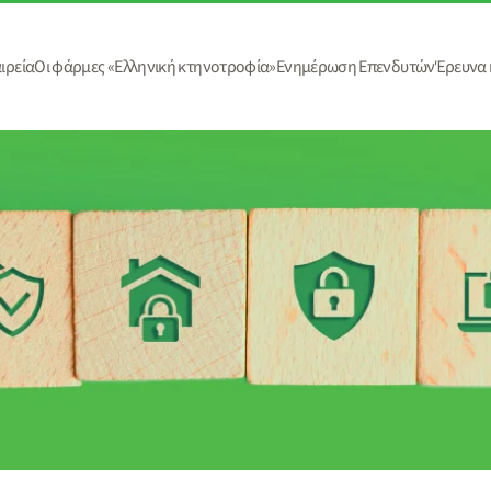
ιρεία
Οι φάρμες «Ελληνική κτηνοτροφία»
Ενημέρωση Επενδυτών
Έρευνα 