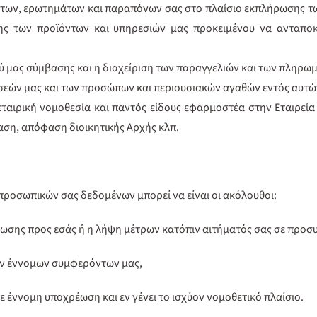
μάτων, ερωτημάτων και παραπόνων σας στο πλαίσιο εκπλήρωσης 
ης των προϊόντων και υπηρεσιών μας προκειμένου να ανταποκ
 μας σύμβασης και η διαχείριση των παραγγελιών και των πληρω
εών μας και των προσώπων και περιουσιακών αγαθών εντός αυτώ
αιρική νομοθεσία και παντός είδους εφαρμοστέα στην Εταιρεία
αση, απόφαση διοικητικής Αρχής κλπ.
προσωπικών σας δεδομένων μπορεί να είναι οι ακόλουθοι:
έωσης προς εσάς ή η λήψη μέτρων κατόπιν αιτήματός σας σε προσ
ων έννομων συμφερόντων μας,
ε έννομη υποχρέωση και εν γένει το ισχύον νομοθετικό πλαίσιο.