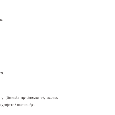
ρα:
τα.
 (timestamp-timezone), access
ό χρήστη/ συσκευής.