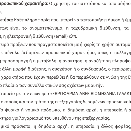
 προσωπικού χαρακτήρα:
Ο χρήστης του ιστοτόπου και οποιοδήπο
ς.
κτήρα:
Κάθε πληροφορία που μπορεί να ταυτοποιήσει άμεσα ή έμ
πως είναι το ονοματεπώνυμο, η ταχυδρομική διεύθυνση, τα σ
 η ηλεκτρονική διεύθυνση (email) κλπ.
σειρά πράξεων που πραγματοποιείται με ή χωρίς τη χρήση αυτομ
ε σύνολα δεδομένων προσωπικού χαρακτήρα, όπως η συλλογή
η προσαρμογή ή η μεταβολή, η ανάκτηση, η αναζήτηση πληροφορ
ε άλλη μορφή διάθεσης, η συσχέτιση ή ο συνδυασμός, ο περιορι
αρακτήρα που έχουν περιέλθει ή θα περιέλθουν σε γνώση της Ετα
το πλαίσιο των συναλλακτικών σας σχέσεων με αυτήν.
Εταιρεία με την επωνυμία «ΕΒΡΟΦΑΡΜΑ ΑΒΕΕ ΒΙΟΜΗΧΑΝΙΑ ΓΑΛΑΚΤ
υς σκοπούς και τον τρόπο της επεξεργασίας δεδομένων προσωπικο
Το φυσικό ή νομικό πρόσωπο, η δημόσια αρχή, η υπηρεσία ή ά
τήρα για λογαριασμό του υπευθύνου της επεξεργασίας.
ομικό πρόσωπο, η δημόσια αρχή, η υπηρεσία ή άλλος φορέας,